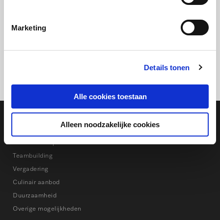
grote bijeenkomsten. De locaties zijn gelijkvloers over
het Experience Center verdeeld.
Marketing
Bekijk onze plattegrond
Details tonen
Alle cookies toestaan
Alleen noodzakelijke cookies
Mogelijkheden
Kookworkshop
Teambuilding
Vergadering
Culinair aanbod
Duurzaamheid
Overige mogelijkheden