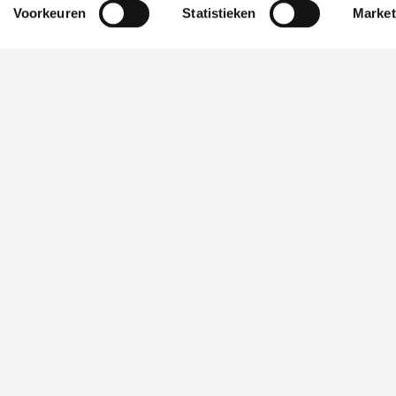
Voorkeuren
Statistieken
Market
Culinair aanbod
Extreem veelzijdig
Een kleine vergadering, een groot
congres, teambuilding, bedrijfsuitje,
presentatie of kookworkshop, de
mogelijkheden zijn eindeloos bij Miele.