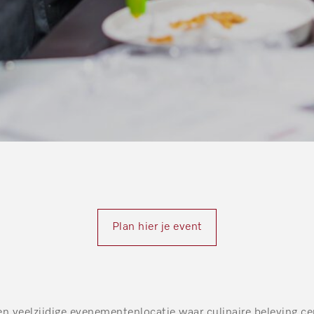
Plan hier je event
en veelzijdige evenementenlocatie waar culinaire beleving ce