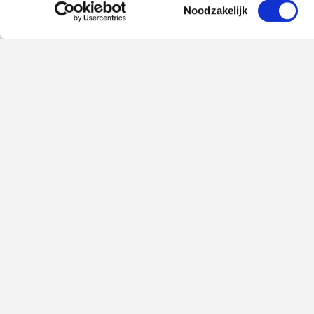
Toestemmingsselectie
Noodzakelijk
Teambuilding
Perfect bereikbaar
Miele is gunstig gelegen in het midden
van Nederland, nabij Utrecht, met
directe toegang tot de snelwegen A2 en
A27, en gratis parkeergelegenheid.