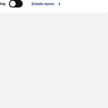
ing
Details tonen
Overige mogelijkheden
naar
bove
Altijd hoogwaardig
Bij Miele draait alles om u. Dat geldt ook
voor onze evenementen: premium
kwaliteit, met een persoonlijke touch en
culinair indien gewenst. Altijd bijzonder!