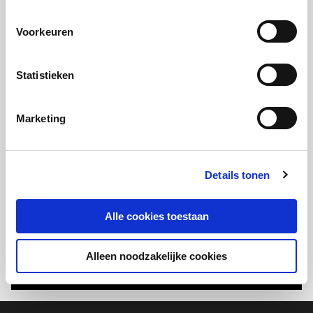
Voorkeuren
Statistieken
Marketing
Details tonen
Alle cookies toestaan
Alleen noodzakelijke cookies
Vorige
Volge
slide
slide