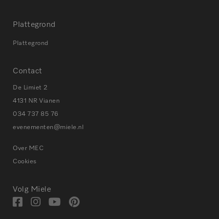
Plattegrond
Plattegrond
Contact
De Limiet 2
4131 NR Vianen
034 737 85 76
evenementen@miele.nl
Over MEC
Cookies
Volg Miele
Bezoek
Bezoek
Bezoek
Visit
onze
onze
onze
our