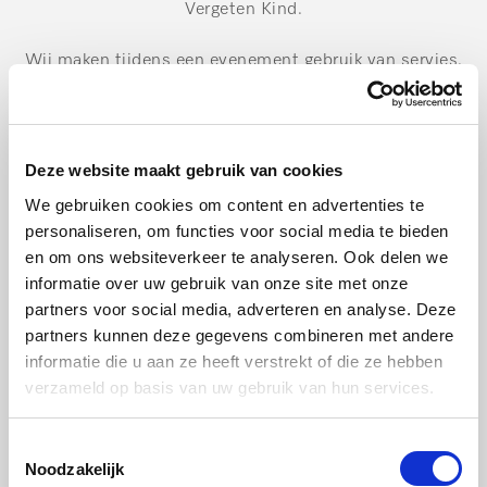
Vergeten Kind.
Wij maken tijdens een evenement gebruik van servies.
No plastics!
De koekjes bij de koffie worden gebakken in de
Deze website maakt gebruik van cookies
koekfabriek. Deze koekjes worden met de hand gebakken
We gebruiken cookies om content en advertenties te
door wel heel bijzondere bakkers, mensen met een
personaliseren, om functies voor social media te bieden
afstand tot de arbeidsmarkt. (H)eerlijke koekjes dus!
en om ons websiteverkeer te analyseren. Ook delen we
informatie over uw gebruik van onze site met onze
Op het dak van het Miele Experience Center hebben wij
partners voor social media, adverteren en analyse. Deze
ook enkele zoete bewoners. Onze huisimker zorgt goed
partners kunnen deze gegevens combineren met andere
informatie die u aan ze heeft verstrekt of die ze hebben
voor de bijen, mogelijk dat wij over een aantal jaren verse
verzameld op basis van uw gebruik van hun services.
Miele honing kunnen serveren tijdens evenementen.
Toestemmingsselectie
Noodzakelijk