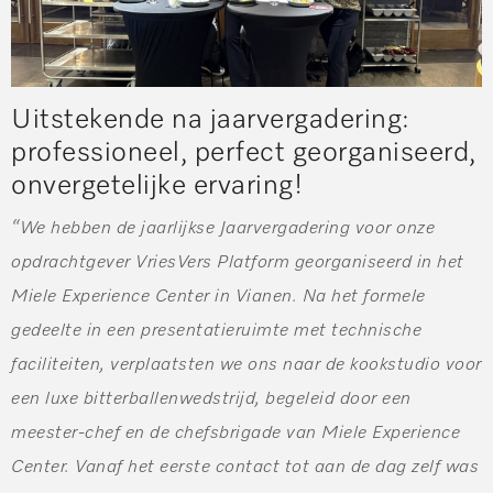
Uitstekende na jaarvergadering:
professioneel, perfect georganiseerd,
onvergetelijke ervaring!
“We hebben de jaarlijkse Jaarvergadering voor onze
opdrachtgever VriesVers Platform georganiseerd in het
Miele Experience Center in Vianen. Na het formele
gedeelte in een presentatieruimte met technische
faciliteiten, verplaatsten we ons naar de kookstudio voor
een luxe bitterballenwedstrijd, begeleid door een
meester-chef en de chefsbrigade van Miele Experience
Center. Vanaf het eerste contact tot aan de dag zelf was