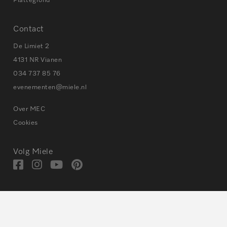
Plattegrond
Contact
De Limiet 2
4131 NR Vianen
034 737 85 76
evenementen@miele.nl
Over MEC
Cookies
Volg Miele
Bezoek
Bezoek
Bezoek
Visit
onze
onze
onze
our
Facebook
Instagram
Youtube
Pinterest