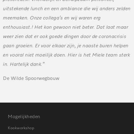
uitstekende lunch en een ambiance die wij anders zelden
meemaken. Onze collega’s en wij waren erg
enthousiast.! Het kon gewoon niet beter. Dat laat maar
weer zien dat er ook goede dingen door de coronacrisis
gaan groeien. Er voor elkaar zijn, je naaste buren helpen
en vooral niet moeilijk doen. Hier is het Miele team sterk
in. Hartelijk dank.”
De Wilde Spoorwegbouw
Mogelijkheden
Kookworkshop