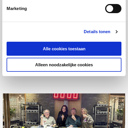
en alle anderen in het team hebben ons op alle vlakken
Marketing
bijgestaan met veel goede raad en uitstekende service.
Zaken die wij bij deze eerste editie over het hoofd
hadden kunnen zien hebben ze ons bij geholpen en voor
Details tonen
ons de extra stap gelopen. We kijken alvast uit naar een
volgende editie.
“
Alle cookies toestaan
Axelle De Loose
Alleen noodzakelijke cookies
Marketing & Events Manager | De Goede & De Stoute