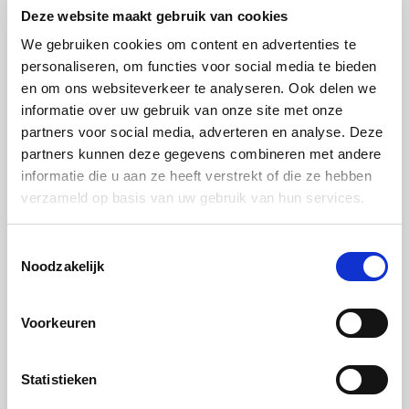
Deze website maakt gebruik van cookies
We gebruiken cookies om content en advertenties te
personaliseren, om functies voor social media te bieden
en om ons websiteverkeer te analyseren. Ook delen we
Geslaagd 5-jarig jubileum met
informatie over uw gebruik van onze site met onze
topchefs, aandacht en uitstekende
partners voor social media, adverteren en analyse. Deze
partners kunnen deze gegevens combineren met andere
service
informatie die u aan ze heeft verstrekt of die ze hebben
“
Voor ons 5 jarige bestaan als De Goede & De Stoute
verzameld op basis van uw gebruik van hun services.
hebben we een grootse Chef’s Jam georganiseerd voor
Toestemmingsselectie
ruim 120 gasten waarvan er 38 top chefs aanwezig
Noodzakelijk
waren. Voor dit event hebben we mogen genieten van de
faciliteiten die het Miele Experience Center te bieden
Voorkeuren
heeft, maar naast de faciliteiten die overigens excellent
waren, hebben we vooral genoten van de hulp en kunde
Statistieken
van het team achter de plek. Sandra, Tim, de Miele chefs